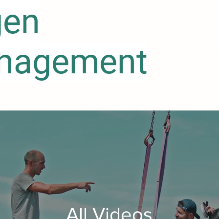
gen
nagement
All Videos