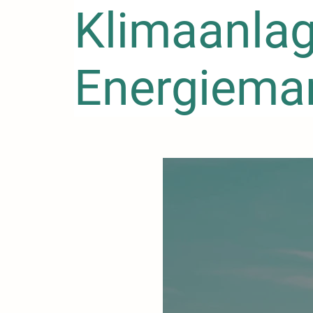
Klimaanla
Energiema