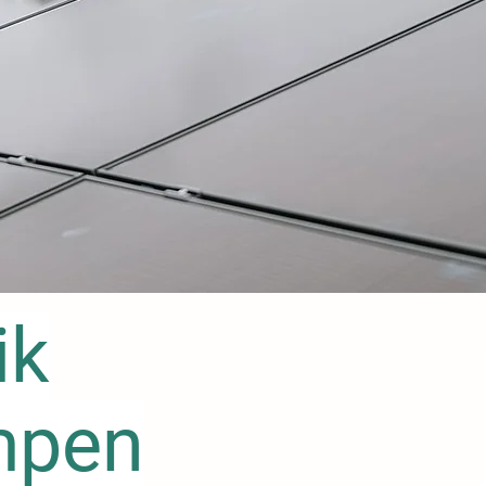
ik
mpen