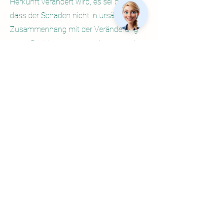
Herkunft verändert wird, es sei denn,
dass der Schaden nicht in ursächlichem
Zusammenhang mit der Veränderung
steht. Der Vertragspartner ist angehalten,
unsere bzw. die Vorschriften des
Zulieferers einzuhalten.
Wir übernehmen keine Gewähr, bzw.
Schadensersatzforderungen für Mängel
im öffentlichen Netz.
Soweit der Hersteller eine eigene, über
die Gewährleistung hinausgehende
Garantie gibt, gilt diese Garantie für uns
nicht, hier gilt die Herstellergarantie.
Für Schadensersatzansprüche jeder Art
haften wir für Vorsatz und grobe
Fahrlässigkeit, nicht jedoch bei leichter