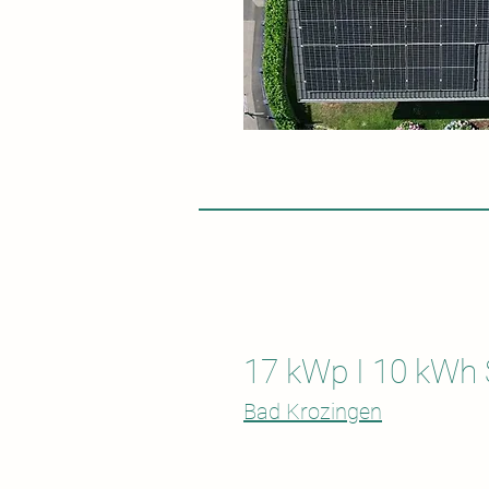
17 kWp I 10 kWh 
Bad Krozingen